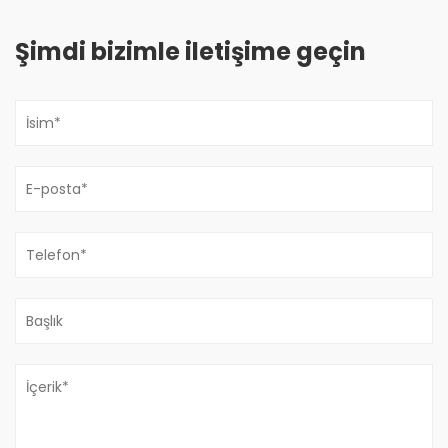
Şimdi bizimle iletişime geçin
Püskürtme Tabancası Nedir?
Jul 30, 2026
Nedir Püskürtme Tabancası Püskürtme tabancası, boyayı,
kaplamayı veya kaplama malzemesini ince bir sis halinde