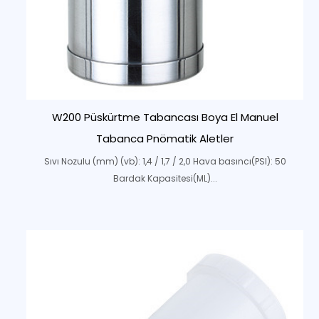
W200 Püskürtme Tabancası Boya El Manuel
Tabanca Pnömatik Aletler
Sıvı Nozulu (mm) (vb): 1,4 / 1,7 / 2,0 Hava basıncı(PSI): 50
Bardak Kapasitesi(ML)...