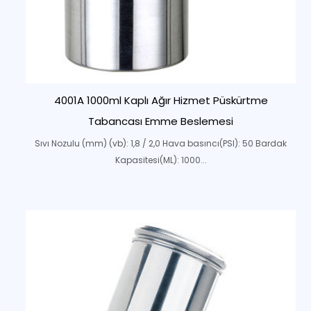
4001A 1000ml Kaplı Ağır Hizmet Püskürtme
Tabancası Emme Beslemesi
Sıvı Nozulu (mm) (vb): 1,8 / 2,0 Hava basıncı(PSI): 50 Bardak
Kapasitesi(ML): 1000...