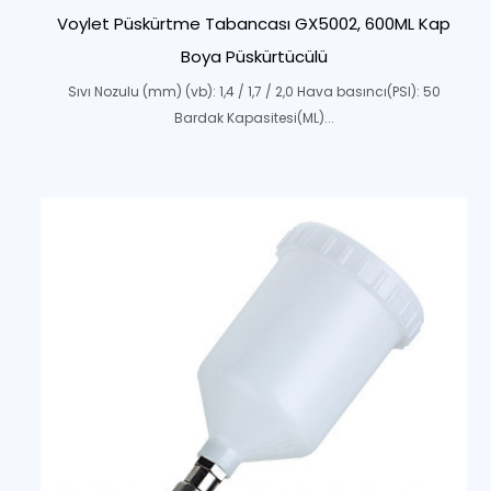
Voylet Püskürtme Tabancası GX5002, 600ML Kap
Boya Püskürtücülü
Sıvı Nozulu (mm) (vb): 1,4 / 1,7 / 2,0 Hava basıncı(PSI): 50
Bardak Kapasitesi(ML)...