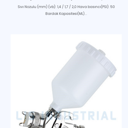
Sıvı Nozulu (mm) (vb): 1,4 / 1,7 / 2,0 Hava basıncı(PSI): 50
Bardak Kapasitesi(ML)...