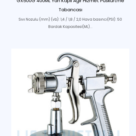
GX500G 400ML Yan Kaplı Ağır Hizmet Püskürtme
Tabancası
Sıvı Nozulu (mm) (vb): 1,4 / 1,8 / 2,0 Hava basıncı(PSI): 50
Bardak Kapasitesi(ML)...