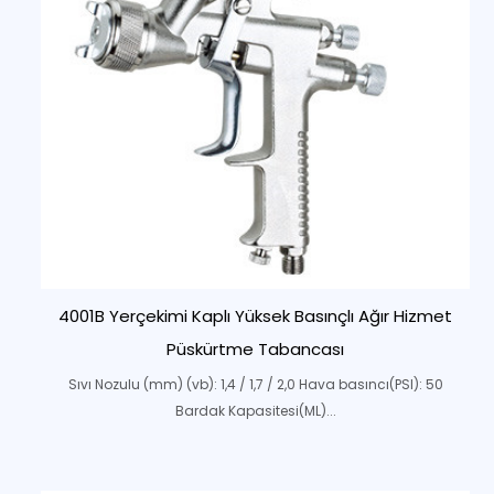
4001B Yerçekimi Kaplı Yüksek Basınçlı Ağır Hizmet
Püskürtme Tabancası
Sıvı Nozulu (mm) (vb): 1,4 / 1,7 / 2,0 Hava basıncı(PSI): 50
Bardak Kapasitesi(ML)...