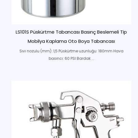
LS101S Püskürtme Tabancası Basınç Beslemeli Tip
Mobilya Kaplama Oto Boya Tabancası
Sıvı nozulu (mm): 1,5 Püskürtme uzunluğu: 180mm Hava
basıncı: 60 PSI Bardak ...