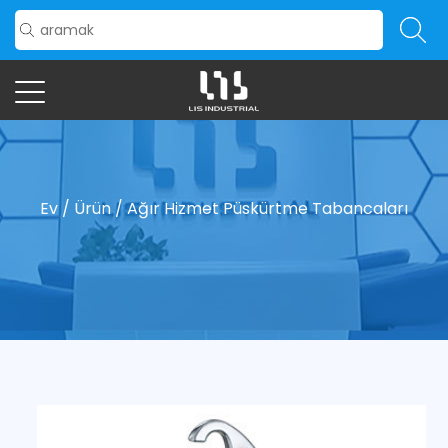
Ev
/
Ürün
/
Ağır Hizmet Püskürtme Tabancaları