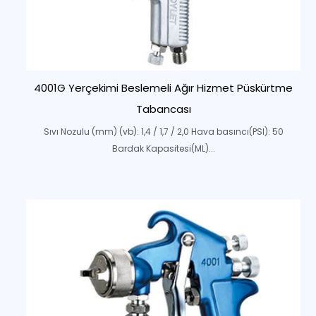
4001G Yerçekimi Beslemeli Ağır Hizmet Püskürtme
Tabancası
Sıvı Nozulu (mm) (vb): 1,4 / 1,7 / 2,0 Hava basıncı(PSI): 50
Bardak Kapasitesi(ML)...