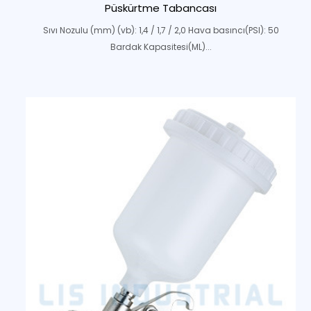
Püskürtme Tabancası
Sıvı Nozulu (mm) (vb): 1,4 / 1,7 / 2,0 Hava basıncı(PSI): 50
Bardak Kapasitesi(ML)...