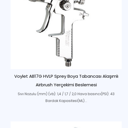
Voylet AB17G HVLP Sprey Boya Tabancası Alaşımlı
Airbrush Yerçekimi Beslemesi
Sıvı Nozulu (mm) (vb): 1,4 / 1,7 / 2,0 Hava basıncı(PSI): 43
Bardak Kapasitesi(ML)...