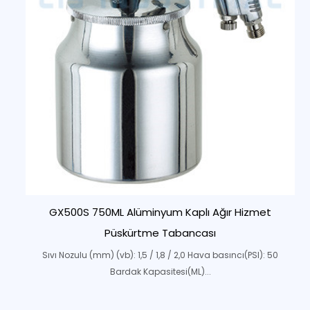
GX500S 750ML Alüminyum Kaplı Ağır Hizmet
Püskürtme Tabancası
Sıvı Nozulu (mm) (vb): 1,5 / 1,8 / 2,0 Hava basıncı(PSI): 50
Bardak Kapasitesi(ML)...