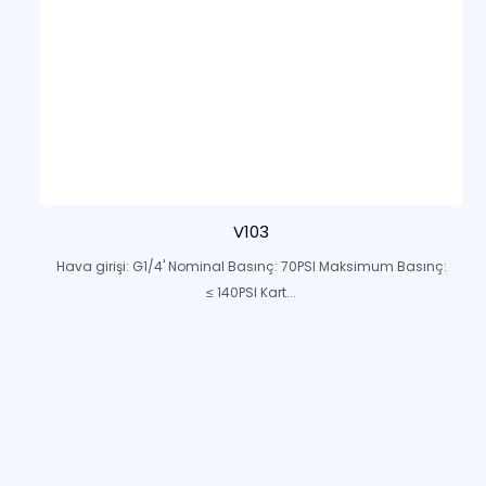
V103
Hava girişi: G1/4' Nominal Basınç: 70PSI Maksimum Basınç:
≤ 140PSI Kart...