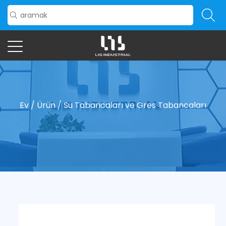
Ev
/
Ürün
/
Su Tabancaları ve Gres Tabancaları