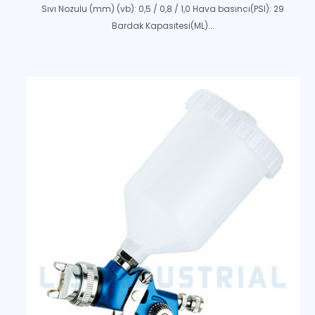
Sıvı Nozulu (mm) (vb): 0,5 / 0,8 / 1,0 Hava basıncı(PSI): 29
Bardak Kapasitesi(ML)...