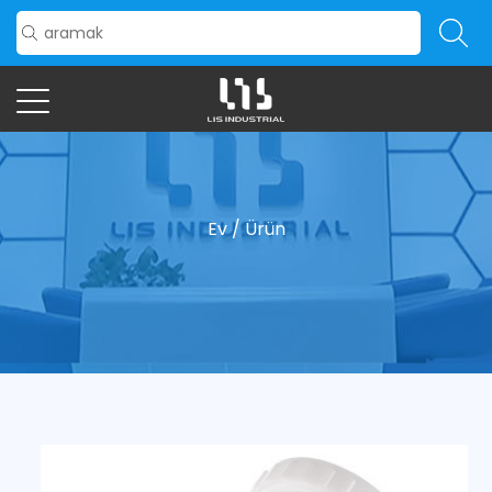
Ev
/
Ürün