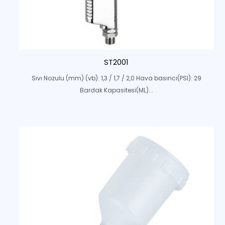
ST2001
Sıvı Nozulu (mm) (vb): 1,3 / 1,7 / 2,0 Hava basıncı(PSI): 29
Bardak Kapasitesi(ML)...