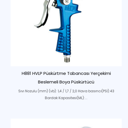
H881 HVLP Püskürtme Tabancası Yerçekimi
Beslemeli Boya Püskürtücü
Sıvı Nozulu (mm) (vb): 1,4 / 1,7 / 2,0 Hava basıncı(PSI):43
Bardak Kapasitesi(ML):...