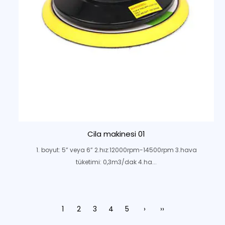
Cila makinesi 01
1. boyut: 5” veya 6” 2.hız:12000rpm-14500rpm 3.hava
tüketimi: 0,3m3/dak 4.ha...
1
2
3
4
5
›
››