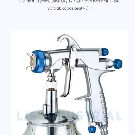
Sıvı Nozulu (mm) (vb): 1,4 / 1,7 / 2,0 Hava basıncı(PSI):43
Bardak Kapasitesi(ML):...