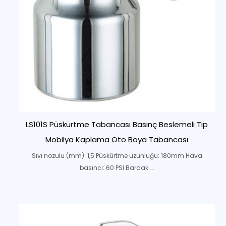
LS101S Püskürtme Tabancası Basınç Beslemeli Tip
Mobilya Kaplama Oto Boya Tabancası
Sıvı nozulu (mm): 1,5 Püskürtme uzunluğu: 180mm Hava
basıncı: 60 PSI Bardak ...