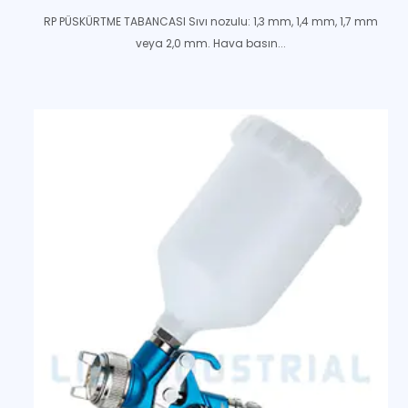
RP PÜSKÜRTME TABANCASI Sıvı nozulu: 1,3 mm, 1,4 mm, 1,7 mm
veya 2,0 mm. Hava basın...