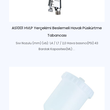
AS1001 HVLP Yerçekimi Beslemeli Havalı Püskürtme
Tabancası
Sıvı Nozulu (mm) (vb): 1,4 / 1,7 / 2,0 Hava basıncı(PSI):43
Bardak Kapasitesi(ML):...