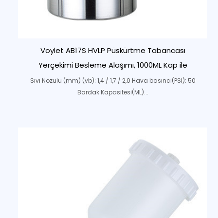
Voylet AB17S HVLP Püskürtme Tabancası
Yerçekimi Besleme Alaşımı, 1000ML Kap ile
Sıvı Nozulu (mm) (vb): 1,4 / 1,7 / 2,0 Hava basıncı(PSI): 50
Bardak Kapasitesi(ML)...