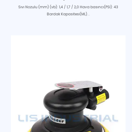
Sıvı Nozulu (mm) (vb): 1,4 / 1,7 / 2,0 Hava basıncı(PSI): 43
Bardak Kapasitesi(ML)...